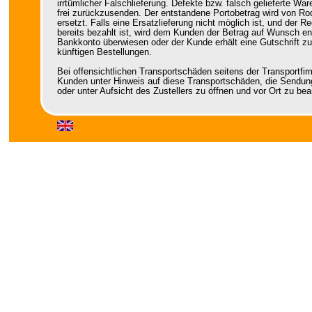
irrtümlicher Falschlieferung. Defekte bzw. falsch gelieferte Ware
frei zurückzusenden. Der entstandene Portobetrag wird von R
ersetzt. Falls eine Ersatzlieferung nicht möglich ist, und der 
bereits bezahlt ist, wird dem Kunden der Betrag auf Wunsch en
Bankkonto überwiesen oder der Kunde erhält eine Gutschrift zu
künftigen Bestellungen.
Bei offensichtlichen Transportschäden seitens der Transportfir
Kunden unter Hinweis auf diese Transportschäden, die Sendun
oder unter Aufsicht des Zustellers zu öffnen und vor Ort zu be
Bei Lieferungen in Staaten außerhalb der Europäischen Union 
der Waren dafür verantwortlich die Ware nach den Bestimmun
selbst zu versteuern und gegebenfalls zu verzollen. Falls in e
besondere Vorschriften zur Zolldeklaration zu beachten sind, h
dies mit der Übermittlung der Bestellung mitzuteilen.
Rodenstein Records speichert persönliche Daten der Kunden au
Rahmen der gesetztlich vorgeschriebenen Buchhaltungsführung
Rodenstein Records garantiert, daß die Daten nicht an Dritte w
werden.
Ausgenommen hiervon ist die Weitergabe personenbezogener
zum Zwecke der Eintreibung nicht bezahlter Rechnungen im Z
gerichtlichen Mahnverfahrens.
Von uns gelieferte Ware bleibt bis zur vollständigen Bezahlun
Eigentum von Rodenstein Records. Für die gesamte Rechtsbez
unseren Kunden gilt das Recht der Bundesrepublik Deutschlan
Erfüllungsort und Gerichtsstand für alle aus der Geschäftsverb
entstehenden Streitigkeiten ist Manheim.